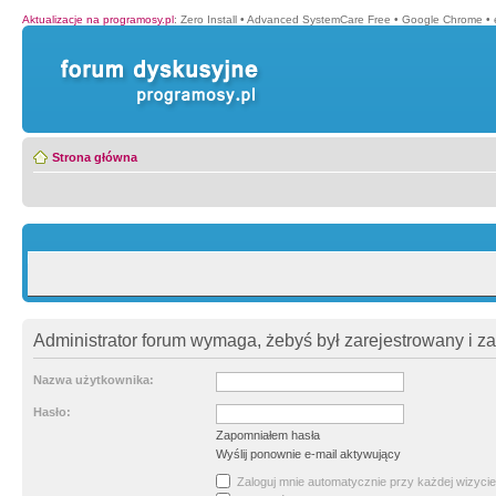
Aktualizacje na programosy.pl
:
Zero Install
•
Advanced SystemCare Free
•
Google Chrome
•
Strona główna
Administrator forum wymaga, żebyś był zarejestrowany i z
Nazwa użytkownika:
Hasło:
Zapomniałem hasła
Wyślij ponownie e-mail aktywujący
Zaloguj mnie automatycznie przy każdej wizycie