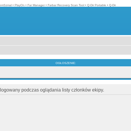
emSzmal
•
PlayOn
•
Far Manager
•
Farbar Recovery Scan Tool
•
Q-Dir Portable
•
Q-Dir
OGŁOSZENIE:
alogowany podczas oglądania listy członków ekipy.