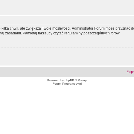
ko kilka chwil, ale zwiększa Twoje możliwości. Administrator Forum może przyzna
tutaj zasadami. Pamiętaj także, by czytać regulaminy poszczególnych forów.
Ekip
Powered by
phpBB
© Group
Forum Programosy.pl