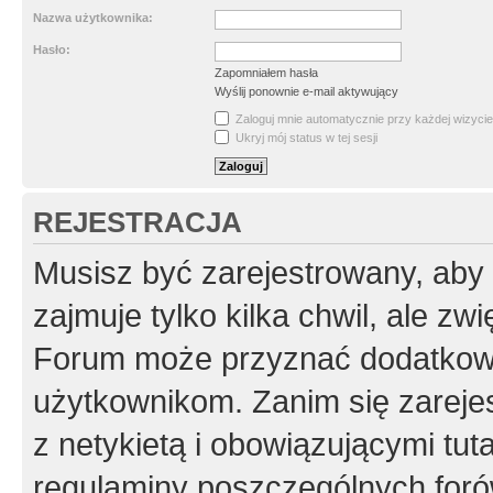
Nazwa użytkownika:
Hasło:
Zapomniałem hasła
Wyślij ponownie e-mail aktywujący
Zaloguj mnie automatycznie przy każdej wizycie
Ukryj mój status w tej sesji
REJESTRACJA
Musisz być zarejestrowany, aby
zajmuje tylko kilka chwil, ale z
Forum może przyznać dodatkow
użytkownikom. Zanim się zarejes
z netykietą i obowiązującymi tut
regulaminy poszczególnych foró