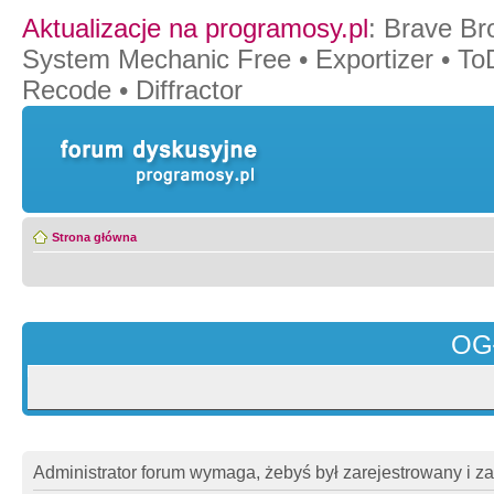
Aktualizacje na programosy.pl
:
Brave Br
System Mechanic Free
•
Exportizer
•
To
Recode
•
Diffractor
Strona główna
OG
Administrator forum wymaga, żebyś był zarejestrowany i z