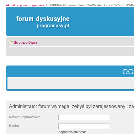
Aktualizacje na programosy.pl
:
SUPERAntiSpyware Free
•
MailWasher Pro
•
GS-Calc
•
GS-B
Strona główna
OG
Administrator forum wymaga, żebyś był zarejestrowany i z
Nazwa użytkownika:
Hasło:
Zapomniałem hasła