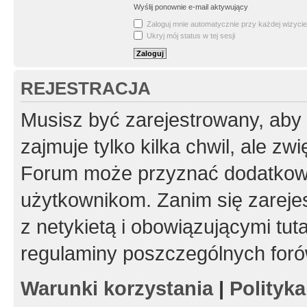
Wyślij ponownie e-mail aktywujący
Zaloguj mnie automatycznie przy każdej wizycie
Ukryj mój status w tej sesji
REJESTRACJA
Musisz być zarejestrowany, aby
zajmuje tylko kilka chwil, ale z
Forum może przyznać dodatkow
użytkownikom. Zanim się zarejes
z netykietą i obowiązującymi tut
regulaminy poszczególnych foró
Warunki korzystania
|
Polityk