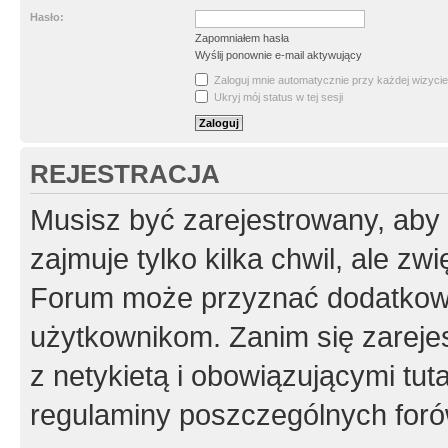
Hasło:
Zapomniałem hasła
Wyślij ponownie e-mail aktywujący
Zaloguj mnie automatycznie przy każdej wizycie
Ukryj mój status w tej sesji
REJESTRACJA
Musisz być zarejestrowany, aby
zajmuje tylko kilka chwil, ale z
Forum może przyznać dodatkow
użytkownikom. Zanim się zarejes
z netykietą i obowiązującymi tut
regulaminy poszczególnych foró