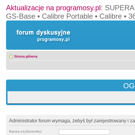
Aktualizacje na programosy.pl
:
SUPERAn
GS-Base
•
Calibre Portable
•
Calibre
•
36
Strona główna
OG
Administrator forum wymaga, żebyś był zarejestrowany i z
Nazwa użytkownika: