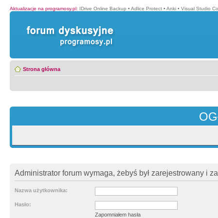
Aktualizacje na programosy.pl
:
IDrive Online Backup
•
Adlice Protect
•
Anki
•
Visual Studio C
Strona główna
OG
Administrator forum wymaga, żebyś był zarejestrowany i z
Nazwa użytkownika:
Hasło:
Zapomniałem hasła