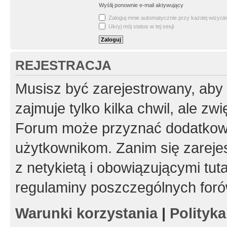
Wyślij ponownie e-mail aktywujący
Zaloguj mnie automatycznie przy każdej wizycie
Ukryj mój status w tej sesji
REJESTRACJA
Musisz być zarejestrowany, aby
zajmuje tylko kilka chwil, ale z
Forum może przyznać dodatkow
użytkownikom. Zanim się zarejes
z netykietą i obowiązującymi tut
regulaminy poszczególnych foró
Warunki korzystania
|
Polityk