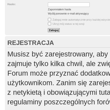
Hasło:
Zapomniałem hasła
Wyślij ponownie e-mail aktywujący
Zaloguj mnie automatycznie przy każdej wizycie
Ukryj mój status w tej sesji
REJESTRACJA
Musisz być zarejestrowany, aby
zajmuje tylko kilka chwil, ale z
Forum może przyznać dodatkow
użytkownikom. Zanim się zarejes
z netykietą i obowiązującymi tut
regulaminy poszczególnych foró