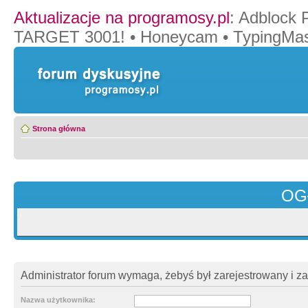
Aktualizacje na programosy.pl
:
Adblock 
TARGET 3001!
•
Honeycam
•
TypingMas
Strona główna
OG
Administrator forum wymaga, żebyś był zarejestrowany i z
Nazwa użytkownika: