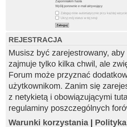
Zapomniałem hasła
Wyślij ponownie e-mail aktywujący
Zaloguj mnie automatycznie przy każdej wizycie
Ukryj mój status w tej sesji
REJESTRACJA
Musisz być zarejestrowany, aby
zajmuje tylko kilka chwil, ale z
Forum może przyznać dodatkow
użytkownikom. Zanim się zarejes
z netykietą i obowiązującymi tut
regulaminy poszczególnych foró
Warunki korzystania
|
Polityk