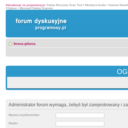
Aktualizacje na programosy.pl
:
Farbar Recovery Scan Tool
•
Monkey′s Audio
•
Internet Down
XYplorer
•
Microsoft Safety Scanner
Strona główna
OG
Administrator forum wymaga, żebyś był zarejestrowany i z
Nazwa użytkownika:
Hasło: