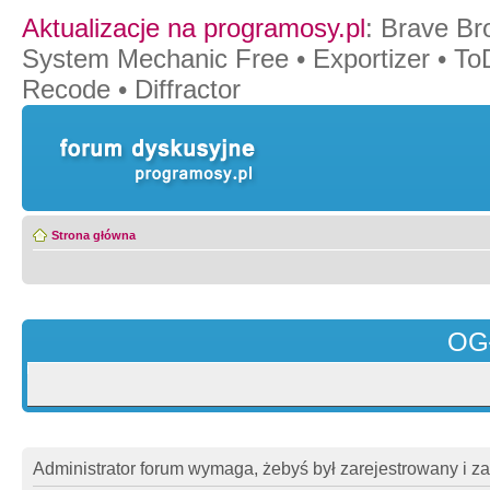
Aktualizacje na programosy.pl
:
Brave Br
System Mechanic Free
•
Exportizer
•
To
Recode
•
Diffractor
Strona główna
OG
Administrator forum wymaga, żebyś był zarejestrowany i z