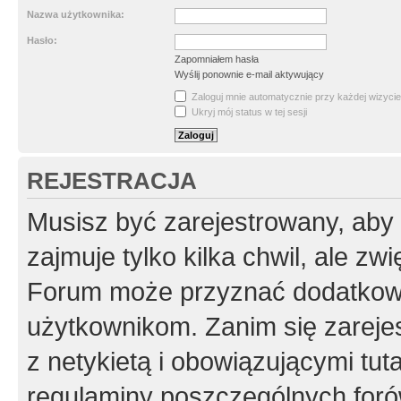
Nazwa użytkownika:
Hasło:
Zapomniałem hasła
Wyślij ponownie e-mail aktywujący
Zaloguj mnie automatycznie przy każdej wizycie
Ukryj mój status w tej sesji
REJESTRACJA
Musisz być zarejestrowany, aby
zajmuje tylko kilka chwil, ale z
Forum może przyznać dodatkow
użytkownikom. Zanim się zarejes
z netykietą i obowiązującymi tut
regulaminy poszczególnych foró