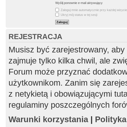
Wyślij ponownie e-mail aktywujący
Zaloguj mnie automatycznie przy każdej wizycie
Ukryj mój status w tej sesji
REJESTRACJA
Musisz być zarejestrowany, aby
zajmuje tylko kilka chwil, ale z
Forum może przyznać dodatkow
użytkownikom. Zanim się zarejes
z netykietą i obowiązującymi tut
regulaminy poszczególnych foró
Warunki korzystania
|
Polityk