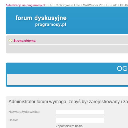
Aktualizacje na programosy.pl
:
SUPERAntiSpyware Free
•
MailWasher Pro
•
GS-Calc
•
GS-B
Strona główna
OG
Administrator forum wymaga, żebyś był zarejestrowany i z
Nazwa użytkownika:
Hasło:
Zapomniałem hasła