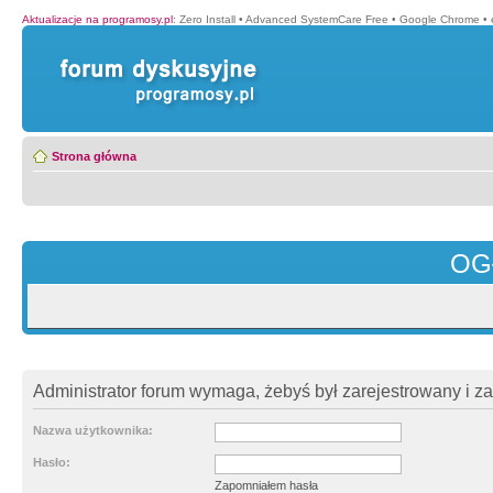
Aktualizacje na programosy.pl
:
Zero Install
•
Advanced SystemCare Free
•
Google Chrome
•
Strona główna
OG
Administrator forum wymaga, żebyś był zarejestrowany i z
Nazwa użytkownika:
Hasło:
Zapomniałem hasła