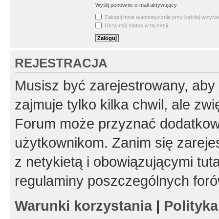
Wyślij ponownie e-mail aktywujący
Zaloguj mnie automatycznie przy każdej wizycie
Ukryj mój status w tej sesji
REJESTRACJA
Musisz być zarejestrowany, aby
zajmuje tylko kilka chwil, ale z
Forum może przyznać dodatkow
użytkownikom. Zanim się zarejes
z netykietą i obowiązującymi tut
regulaminy poszczególnych foró
Warunki korzystania
|
Polityk