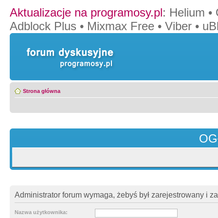
Aktualizacje na programosy.pl
:
Helium
•
Adblock Plus
•
Mixmax Free
•
Viber
•
uB
Strona główna
OG
Administrator forum wymaga, żebyś był zarejestrowany i z
Nazwa użytkownika: