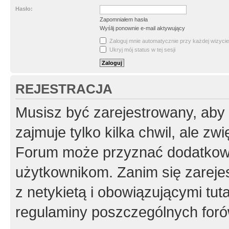
Hasło:
Zapomniałem hasła
Wyślij ponownie e-mail aktywujący
Zaloguj mnie automatycznie przy każdej wizycie
Ukryj mój status w tej sesji
REJESTRACJA
Musisz być zarejestrowany, aby
zajmuje tylko kilka chwil, ale z
Forum może przyznać dodatkow
użytkownikom. Zanim się zarejes
z netykietą i obowiązującymi tut
regulaminy poszczególnych foró