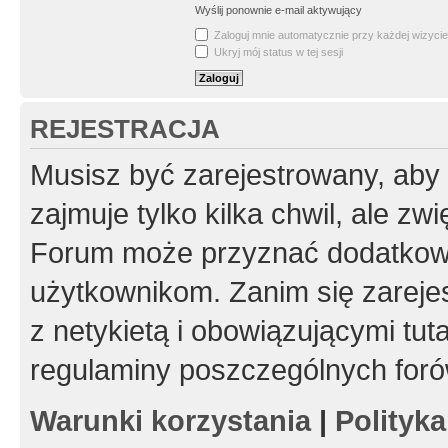
Wyślij ponownie e-mail aktywujący
Zaloguj mnie automatycznie przy każdej wizycie
Ukryj mój status w tej sesji
REJESTRACJA
Musisz być zarejestrowany, aby
zajmuje tylko kilka chwil, ale z
Forum może przyznać dodatkow
użytkownikom. Zanim się zarejes
z netykietą i obowiązującymi tut
regulaminy poszczególnych foró
Warunki korzystania
|
Polityk