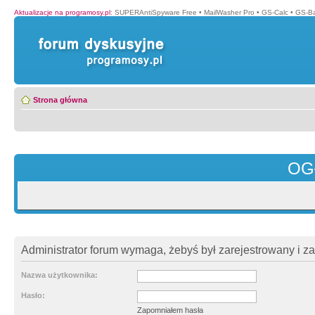
Aktualizacje na programosy.pl
:
SUPERAntiSpyware Free
•
MailWasher Pro
•
GS-Calc
•
GS-B
Strona główna
OG
Administrator forum wymaga, żebyś był zarejestrowany i z
Nazwa użytkownika:
Hasło:
Zapomniałem hasła