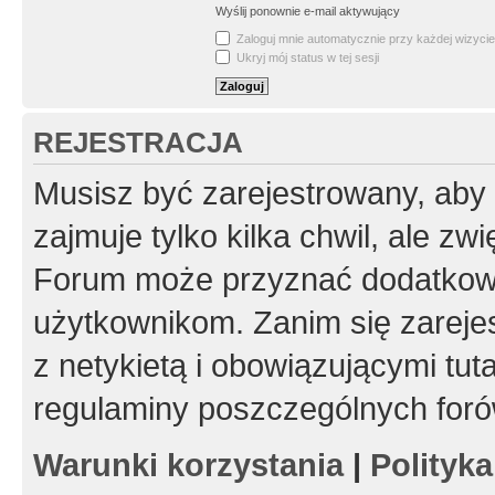
Wyślij ponownie e-mail aktywujący
Zaloguj mnie automatycznie przy każdej wizycie
Ukryj mój status w tej sesji
REJESTRACJA
Musisz być zarejestrowany, aby
zajmuje tylko kilka chwil, ale z
Forum może przyznać dodatkow
użytkownikom. Zanim się zarejes
z netykietą i obowiązującymi tut
regulaminy poszczególnych foró
Warunki korzystania
|
Polityk