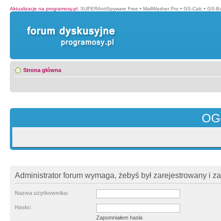
Aktualizacje na programosy.pl
:
SUPERAntiSpyware Free
•
MailWasher Pro
•
GS-Calc
•
GS-B
Strona główna
OG
Administrator forum wymaga, żebyś był zarejestrowany i z
Nazwa użytkownika:
Hasło:
Zapomniałem hasła