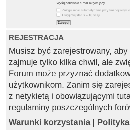
Wyślij ponownie e-mail aktywujący
Zaloguj mnie automatycznie przy każdej wizycie
Ukryj mój status w tej sesji
REJESTRACJA
Musisz być zarejestrowany, aby
zajmuje tylko kilka chwil, ale z
Forum może przyznać dodatkow
użytkownikom. Zanim się zarejes
z netykietą i obowiązującymi tut
regulaminy poszczególnych foró
Warunki korzystania
|
Polityk