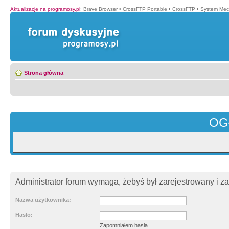
Aktualizacje na programosy.pl
:
Brave Browser
•
CrossFTP Portable
•
CrossFTP
•
System Mec
Strona główna
OG
Administrator forum wymaga, żebyś był zarejestrowany i z
Nazwa użytkownika:
Hasło:
Zapomniałem hasła