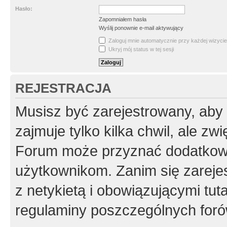
Hasło:
Zapomniałem hasła
Wyślij ponownie e-mail aktywujący
Zaloguj mnie automatycznie przy każdej wizycie
Ukryj mój status w tej sesji
REJESTRACJA
Musisz być zarejestrowany, aby
zajmuje tylko kilka chwil, ale z
Forum może przyznać dodatkow
użytkownikom. Zanim się zarejes
z netykietą i obowiązującymi tut
regulaminy poszczególnych foró