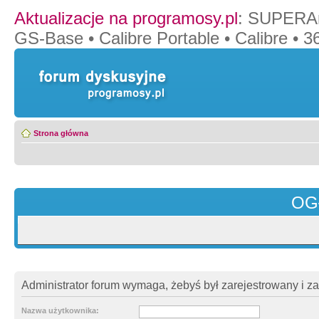
Aktualizacje na programosy.pl
:
SUPERAn
GS-Base
•
Calibre Portable
•
Calibre
•
36
Strona główna
OG
Administrator forum wymaga, żebyś był zarejestrowany i z
Nazwa użytkownika: