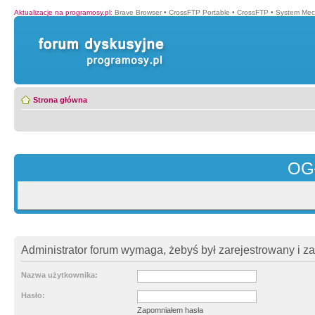
Aktualizacje na programosy.pl
:
Brave Browser
•
CrossFTP Portable
•
CrossFTP
•
System Mec
Strona główna
OG
Administrator forum wymaga, żebyś był zarejestrowany i z
Nazwa użytkownika:
Hasło:
Zapomniałem hasła