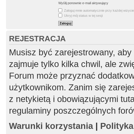
Wyślij ponownie e-mail aktywujący
Zaloguj mnie automatycznie przy każdej wizycie
Ukryj mój status w tej sesji
REJESTRACJA
Musisz być zarejestrowany, aby
zajmuje tylko kilka chwil, ale z
Forum może przyznać dodatkow
użytkownikom. Zanim się zarejes
z netykietą i obowiązującymi tut
regulaminy poszczególnych foró
Warunki korzystania
|
Polityk