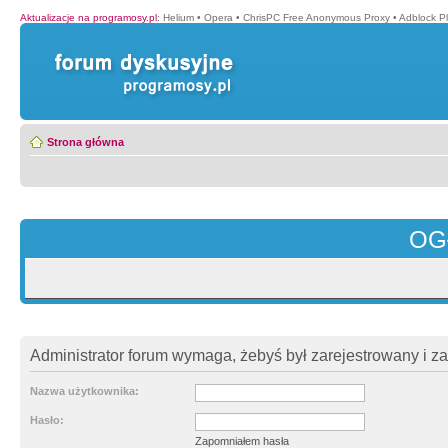
Aktualizacje na programosy.pl
:
Helium
•
Opera
•
ChrisPC Free Anonymous Proxy
•
Adblock P
Strona główna
OG
Administrator forum wymaga, żebyś był zarejestrowany i z
Nazwa użytkownika:
Hasło:
Zapomniałem hasła