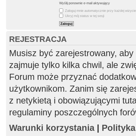
Wyślij ponownie e-mail aktywujący
Zaloguj mnie automatycznie przy każdej wizycie
Ukryj mój status w tej sesji
REJESTRACJA
Musisz być zarejestrowany, aby
zajmuje tylko kilka chwil, ale z
Forum może przyznać dodatkow
użytkownikom. Zanim się zarejes
z netykietą i obowiązującymi tut
regulaminy poszczególnych foró
Warunki korzystania
|
Polityk