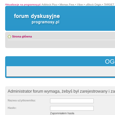
Aktualizacje na programosy.pl
:
Adblock Plus
•
Mixmax Free
•
Viber
•
uBlock Origin
•
TARGET 
Strona główna
OG
Administrator forum wymaga, żebyś był zarejestrowany i z
Nazwa użytkownika:
Hasło:
Zapomniałem hasła