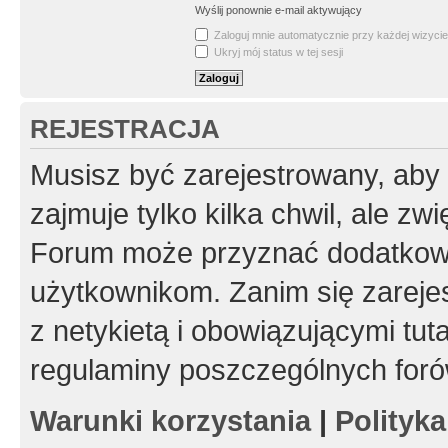
Wyślij ponownie e-mail aktywujący
Zaloguj mnie automatycznie przy każdej wizycie
Ukryj mój status w tej sesji
REJESTRACJA
Musisz być zarejestrowany, aby
zajmuje tylko kilka chwil, ale z
Forum może przyznać dodatkow
użytkownikom. Zanim się zarejes
z netykietą i obowiązującymi tut
regulaminy poszczególnych foró
Warunki korzystania
|
Polityk