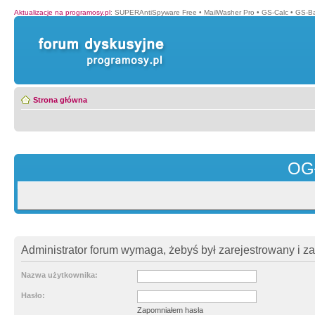
Aktualizacje na programosy.pl
:
SUPERAntiSpyware Free
•
MailWasher Pro
•
GS-Calc
•
GS-B
Strona główna
OG
Administrator forum wymaga, żebyś był zarejestrowany i z
Nazwa użytkownika:
Hasło:
Zapomniałem hasła