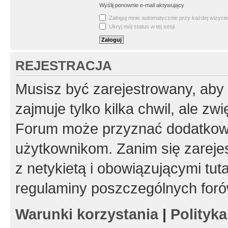
Wyślij ponownie e-mail aktywujący
Zaloguj mnie automatycznie przy każdej wizycie
Ukryj mój status w tej sesji
REJESTRACJA
Musisz być zarejestrowany, aby
zajmuje tylko kilka chwil, ale z
Forum może przyznać dodatkow
użytkownikom. Zanim się zarejes
z netykietą i obowiązującymi tut
regulaminy poszczególnych foró
Warunki korzystania
|
Polityk