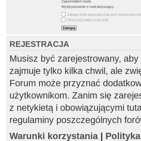
Zapomniałem hasła
Wyślij ponownie e-mail aktywujący
Zaloguj mnie automatycznie przy każdej wizycie
Ukryj mój status w tej sesji
REJESTRACJA
Musisz być zarejestrowany, aby
zajmuje tylko kilka chwil, ale z
Forum może przyznać dodatkow
użytkownikom. Zanim się zarejes
z netykietą i obowiązującymi tut
regulaminy poszczególnych foró
Warunki korzystania
|
Polityk