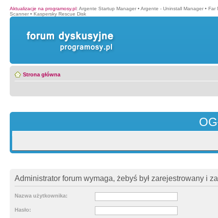
Aktualizacje na programosy.pl
:
Argente Startup Manager
•
Argente - Uninstall Manager
•
Far
Scanner
•
Kaspersky Rescue Disk
Strona główna
OG
Administrator forum wymaga, żebyś był zarejestrowany i z
Nazwa użytkownika:
Hasło: