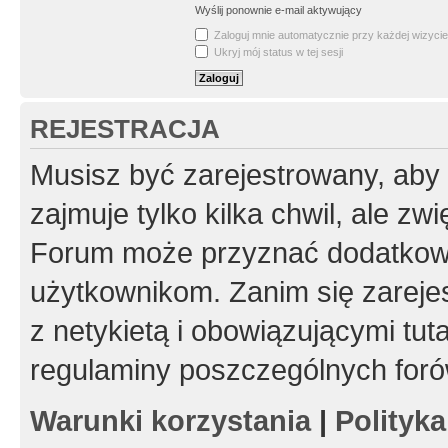
Wyślij ponownie e-mail aktywujący
Zaloguj mnie automatycznie przy każdej wizycie
Ukryj mój status w tej sesji
REJESTRACJA
Musisz być zarejestrowany, aby
zajmuje tylko kilka chwil, ale z
Forum może przyznać dodatkow
użytkownikom. Zanim się zarejes
z netykietą i obowiązującymi tut
regulaminy poszczególnych foró
Warunki korzystania
|
Polityk