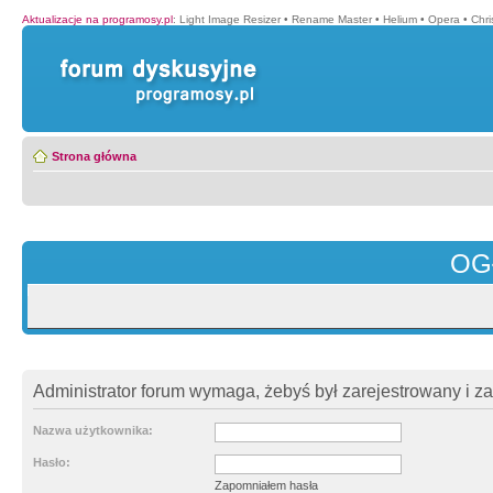
Aktualizacje na programosy.pl
:
Light Image Resizer
•
Rename Master
•
Helium
•
Opera
•
Chr
Strona główna
OG
Administrator forum wymaga, żebyś był zarejestrowany i z
Nazwa użytkownika:
Hasło:
Zapomniałem hasła