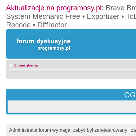
Aktualizacje na programosy.pl
:
Brave Br
System Mechanic Free
•
Exportizer
•
To
Recode
•
Diffractor
Strona główna
OG
Administrator forum wymaga, żebyś był zarejestrowany i z