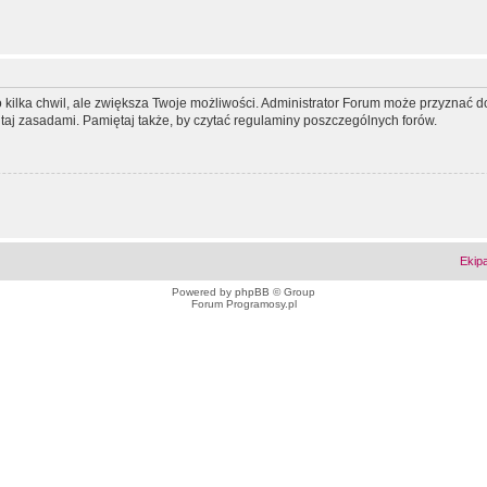
ko kilka chwil, ale zwiększa Twoje możliwości. Administrator Forum może przyzna
tutaj zasadami. Pamiętaj także, by czytać regulaminy poszczególnych forów.
Ekip
Powered by
phpBB
© Group
Forum Programosy.pl