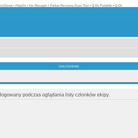
emSzmal
•
PlayOn
•
Far Manager
•
Farbar Recovery Scan Tool
•
Q-Dir Portable
•
Q-Dir
OGŁOSZENIE:
alogowany podczas oglądania listy członków ekipy.