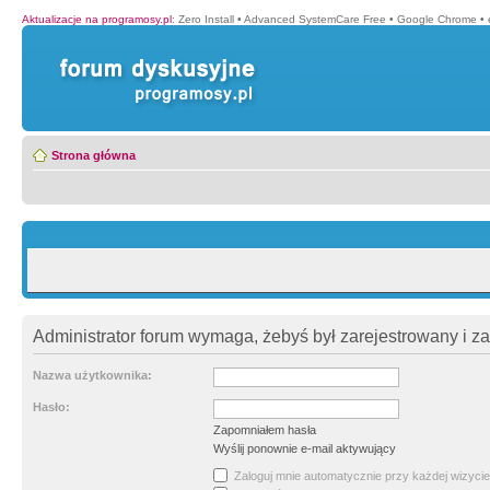
Aktualizacje na programosy.pl
:
Zero Install
•
Advanced SystemCare Free
•
Google Chrome
•
Strona główna
Administrator forum wymaga, żebyś był zarejestrowany i z
Nazwa użytkownika:
Hasło:
Zapomniałem hasła
Wyślij ponownie e-mail aktywujący
Zaloguj mnie automatycznie przy każdej wizycie