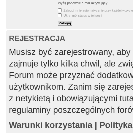
Wyślij ponownie e-mail aktywujący
Zaloguj mnie automatycznie przy każdej wizycie
Ukryj mój status w tej sesji
REJESTRACJA
Musisz być zarejestrowany, aby
zajmuje tylko kilka chwil, ale z
Forum może przyznać dodatkow
użytkownikom. Zanim się zarejes
z netykietą i obowiązującymi tut
regulaminy poszczególnych foró
Warunki korzystania
|
Polityk