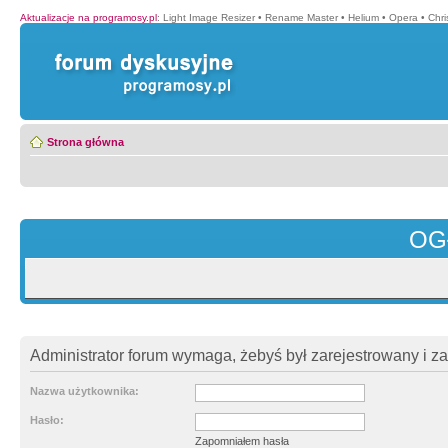
Aktualizacje na programosy.pl
:
Light Image Resizer
•
Rename Master
•
Helium
•
Opera
•
Chr
Strona główna
OG
Administrator forum wymaga, żebyś był zarejestrowany i z
Nazwa użytkownika:
Hasło:
Zapomniałem hasła