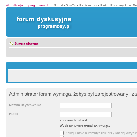
Aktualizacje na programosy.pl
:
emSzmal
•
PlayOn
•
Far Manager
•
Farbar Recovery Scan Too
Strona główna
Administrator forum wymaga, żebyś był zarejestrowany i z
Nazwa użytkownika:
Hasło:
Zapomniałem hasła
Wyślij ponownie e-mail aktywujący
Zaloguj mnie automatycznie przy każdej wizycie