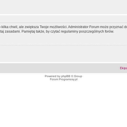
ko kilka chwil, ale zwiększa Twoje możliwości. Administrator Forum może przyzna
tutaj zasadami. Pamiętaj także, by czytać regulaminy poszczególnych forów.
Ekip
Powered by
phpBB
© Group
Forum Programosy.pl