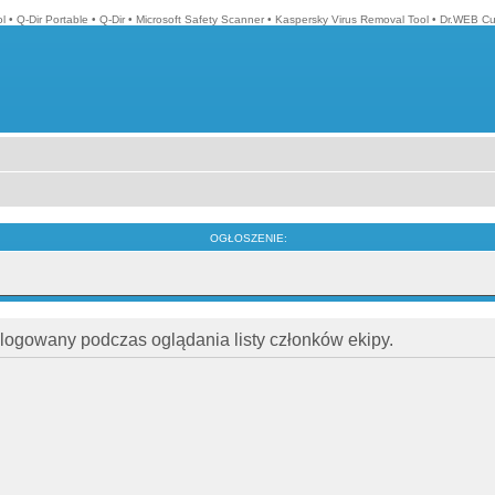
l
•
Q-Dir Portable
•
Q-Dir
•
Microsoft Safety Scanner
•
Kaspersky Virus Removal Tool
•
Dr.WEB Cur
OGŁOSZENIE:
alogowany podczas oglądania listy członków ekipy.