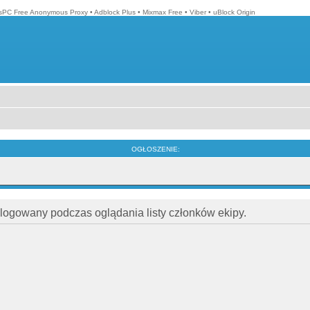
isPC Free Anonymous Proxy
•
Adblock Plus
•
Mixmax Free
•
Viber
•
uBlock Origin
OGŁOSZENIE:
alogowany podczas oglądania listy członków ekipy.