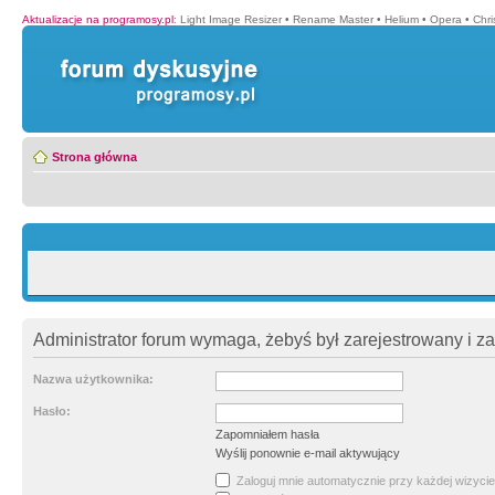
Aktualizacje na programosy.pl
:
Light Image Resizer
•
Rename Master
•
Helium
•
Opera
•
Chr
Strona główna
Administrator forum wymaga, żebyś był zarejestrowany i z
Nazwa użytkownika:
Hasło:
Zapomniałem hasła
Wyślij ponownie e-mail aktywujący
Zaloguj mnie automatycznie przy każdej wizycie