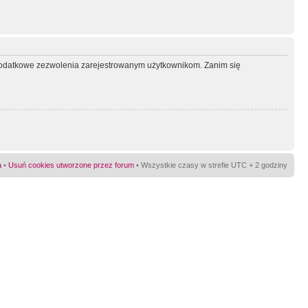
ć dodatkowe zezwolenia zarejestrowanym użytkownikom. Zanim się
a
•
Usuń cookies utworzone przez forum
• Wszystkie czasy w strefie UTC + 2 godziny