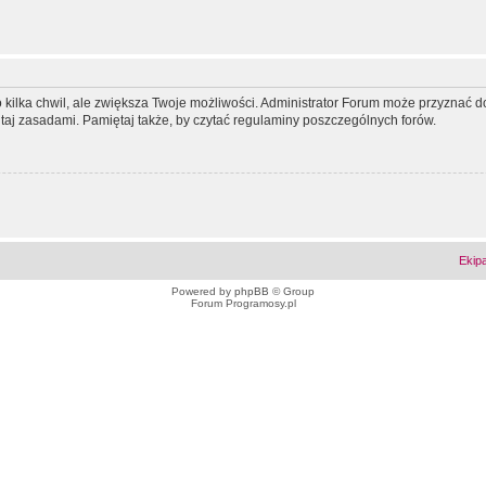
ko kilka chwil, ale zwiększa Twoje możliwości. Administrator Forum może przyzna
tutaj zasadami. Pamiętaj także, by czytać regulaminy poszczególnych forów.
Ekip
Powered by
phpBB
© Group
Forum Programosy.pl