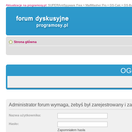
Aktualizacje na programosy.pl
:
SUPERAntiSpyware Free
•
MailWasher Pro
•
GS-Calc
•
GS-B
Strona główna
OG
Administrator forum wymaga, żebyś był zarejestrowany i z
Nazwa użytkownika:
Hasło:
Zapomniałem hasła