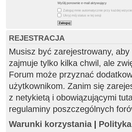
Wyślij ponownie e-mail aktywujący
Zaloguj mnie automatycznie przy każdej wizycie
Ukryj mój status w tej sesji
REJESTRACJA
Musisz być zarejestrowany, aby
zajmuje tylko kilka chwil, ale z
Forum może przyznać dodatkow
użytkownikom. Zanim się zarejes
z netykietą i obowiązującymi tut
regulaminy poszczególnych foró
Warunki korzystania
|
Polityk