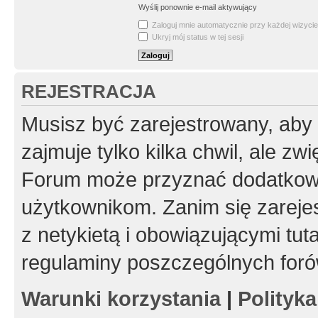
Wyślij ponownie e-mail aktywujący
Zaloguj mnie automatycznie przy każdej wizycie
Ukryj mój status w tej sesji
REJESTRACJA
Musisz być zarejestrowany, aby
zajmuje tylko kilka chwil, ale z
Forum może przyznać dodatkow
użytkownikom. Zanim się zarejes
z netykietą i obowiązującymi tut
regulaminy poszczególnych foró
Warunki korzystania
|
Polityk