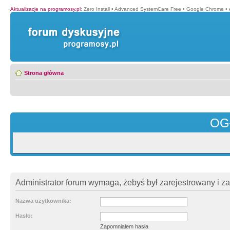
Aktualizacje na programosy.pl
:
Zero Install
•
Advanced SystemCare Free
•
Google Chrome
•
Strona główna
OG
Administrator forum wymaga, żebyś był zarejestrowany i z
Nazwa użytkownika:
Hasło:
Zapomniałem hasła