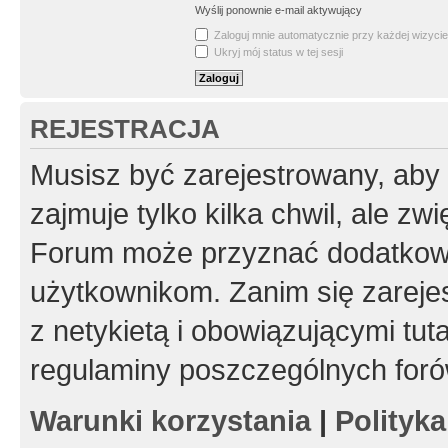
Wyślij ponownie e-mail aktywujący
Zaloguj mnie automatycznie przy każdej wizycie
Ukryj mój status w tej sesji
REJESTRACJA
Musisz być zarejestrowany, aby
zajmuje tylko kilka chwil, ale z
Forum może przyznać dodatkow
użytkownikom. Zanim się zarejes
z netykietą i obowiązującymi tut
regulaminy poszczególnych foró
Warunki korzystania
|
Polityk