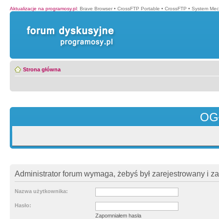
Aktualizacje na programosy.pl
:
Brave Browser
•
CrossFTP Portable
•
CrossFTP
•
System Mec
Strona główna
OG
Administrator forum wymaga, żebyś był zarejestrowany i z
Nazwa użytkownika:
Hasło:
Zapomniałem hasła