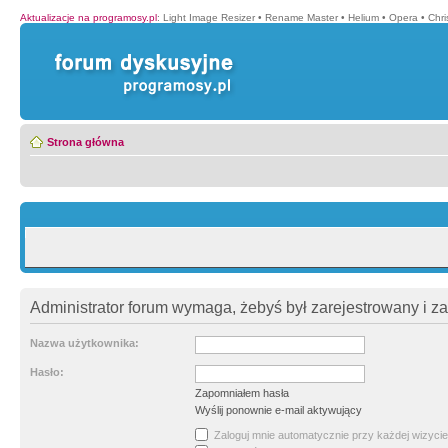
Aktualizacje na programosy.pl
:
Light Image Resizer
•
Rename Master
•
Helium
•
Opera
•
Chr
Strona główna
Administrator forum wymaga, żebyś był zarejestrowany i z
Nazwa użytkownika:
Hasło:
Zapomniałem hasła
Wyślij ponownie e-mail aktywujący
Zaloguj mnie automatycznie przy każdej wizycie