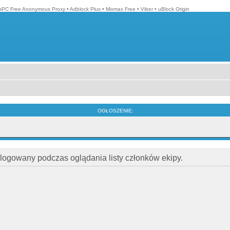
isPC Free Anonymous Proxy
•
Adblock Plus
•
Mixmax Free
•
Viber
•
uBlock Origin
OGŁOSZENIE:
alogowany podczas oglądania listy członków ekipy.