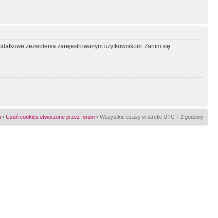
ć dodatkowe zezwolenia zarejestrowanym użytkownikom. Zanim się
a
•
Usuń cookies utworzone przez forum
• Wszystkie czasy w strefie UTC + 2 godziny