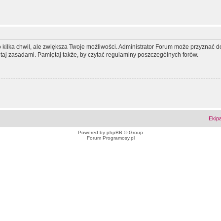
ko kilka chwil, ale zwiększa Twoje możliwości. Administrator Forum może przyzna
tutaj zasadami. Pamiętaj także, by czytać regulaminy poszczególnych forów.
Ekip
Powered by
phpBB
© Group
Forum Programosy.pl