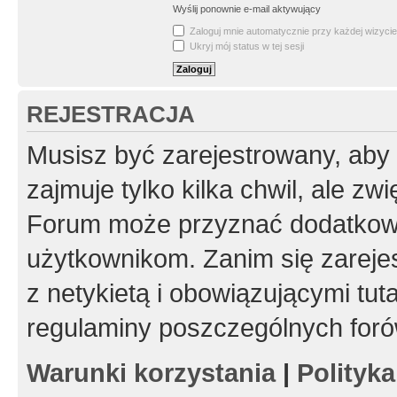
Wyślij ponownie e-mail aktywujący
Zaloguj mnie automatycznie przy każdej wizycie
Ukryj mój status w tej sesji
REJESTRACJA
Musisz być zarejestrowany, aby
zajmuje tylko kilka chwil, ale z
Forum może przyznać dodatkow
użytkownikom. Zanim się zarejes
z netykietą i obowiązującymi tut
regulaminy poszczególnych foró
Warunki korzystania
|
Polityk