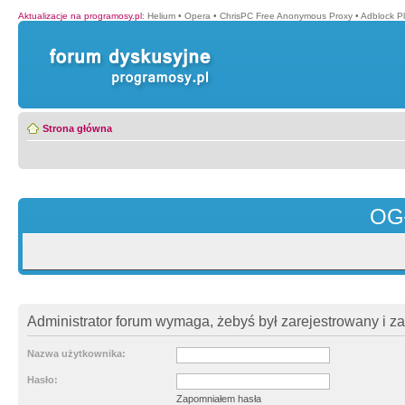
Aktualizacje na programosy.pl
:
Helium
•
Opera
•
ChrisPC Free Anonymous Proxy
•
Adblock P
Strona główna
OG
Administrator forum wymaga, żebyś był zarejestrowany i z
Nazwa użytkownika:
Hasło:
Zapomniałem hasła