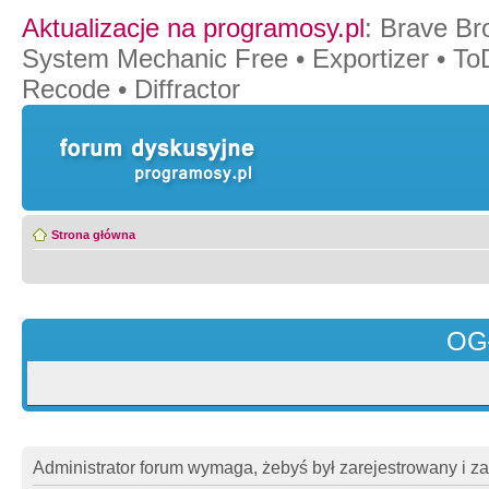
Aktualizacje na programosy.pl
:
Brave Br
System Mechanic Free
•
Exportizer
•
To
Recode
•
Diffractor
Strona główna
OG
Administrator forum wymaga, żebyś był zarejestrowany i z