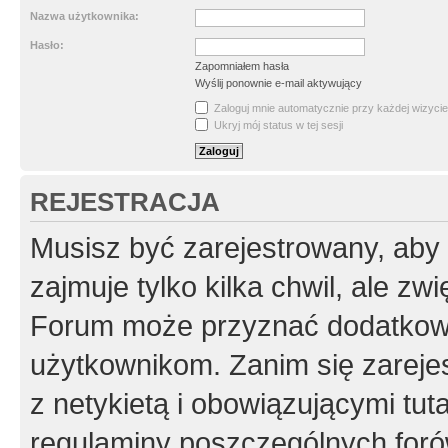
Nazwa użytkownika:
Hasło:
Zapomniałem hasła
Wyślij ponownie e-mail aktywujący
Zaloguj mnie automatycznie przy każdej wizycie
Ukryj mój status w tej sesji
REJESTRACJA
Musisz być zarejestrowany, aby
zajmuje tylko kilka chwil, ale z
Forum może przyznać dodatkow
użytkownikom. Zanim się zarejes
z netykietą i obowiązującymi tut
regulaminy poszczególnych foró