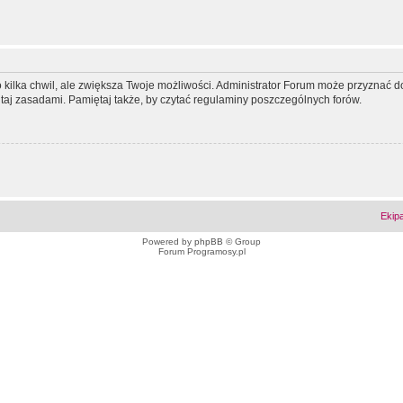
ko kilka chwil, ale zwiększa Twoje możliwości. Administrator Forum może przyzna
tutaj zasadami. Pamiętaj także, by czytać regulaminy poszczególnych forów.
Ekip
Powered by
phpBB
© Group
Forum Programosy.pl