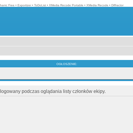
hanic Free
•
Exportizer
•
ToDoList
•
XMedia Recode Portable
•
XMedia Recode
•
Diffractor
OGŁOSZENIE:
alogowany podczas oglądania listy członków ekipy.