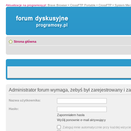
Aktualizacje na programosy.pl
:
Brave Browser
•
CrossFTP Portable
•
CrossFTP
•
System Mec
Strona główna
Administrator forum wymaga, żebyś był zarejestrowany i z
Nazwa użytkownika:
Hasło:
Zapomniałem hasła
Wyślij ponownie e-mail aktywujący
Zaloguj mnie automatycznie przy każdej wizycie