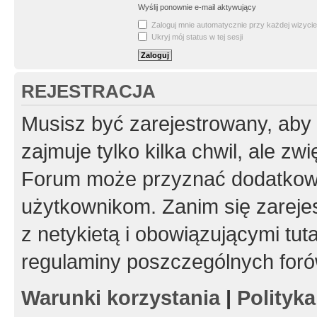
Wyślij ponownie e-mail aktywujący
Zaloguj mnie automatycznie przy każdej wizycie
Ukryj mój status w tej sesji
REJESTRACJA
Musisz być zarejestrowany, aby
zajmuje tylko kilka chwil, ale z
Forum może przyznać dodatkow
użytkownikom. Zanim się zarejes
z netykietą i obowiązującymi tut
regulaminy poszczególnych foró
Warunki korzystania
|
Polityk