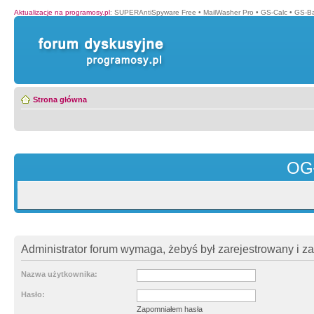
Aktualizacje na programosy.pl
:
SUPERAntiSpyware Free
•
MailWasher Pro
•
GS-Calc
•
GS-B
Strona główna
OG
Administrator forum wymaga, żebyś był zarejestrowany i z
Nazwa użytkownika:
Hasło:
Zapomniałem hasła