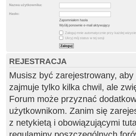
Nazwa użytkownika:
Hasło:
Zapomniałem hasła
Wyślij ponownie e-mail aktywujący
Zaloguj mnie automatycznie przy każdej wizycie
Ukryj mój status w tej sesji
REJESTRACJA
Musisz być zarejestrowany, aby
zajmuje tylko kilka chwil, ale z
Forum może przyznać dodatkow
użytkownikom. Zanim się zarejes
z netykietą i obowiązującymi tut
regulaminy poszczególnych foró