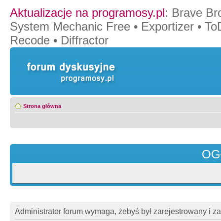
Aktualizacje na programosy.pl
:
Brave Br
System Mechanic Free
•
Exportizer
•
To
Recode
•
Diffractor
Strona główna
OG
Administrator forum wymaga, żebyś był zarejestrowany i z