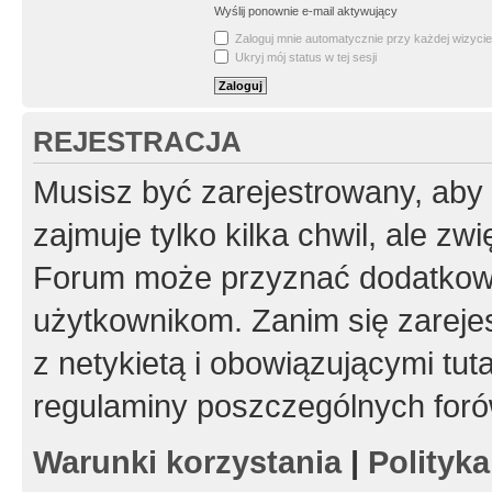
Wyślij ponownie e-mail aktywujący
Zaloguj mnie automatycznie przy każdej wizycie
Ukryj mój status w tej sesji
REJESTRACJA
Musisz być zarejestrowany, aby
zajmuje tylko kilka chwil, ale z
Forum może przyznać dodatkow
użytkownikom. Zanim się zarejes
z netykietą i obowiązującymi tut
regulaminy poszczególnych foró
Warunki korzystania
|
Polityk