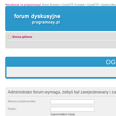
Aktualizacje na programosy.pl
:
Brave Browser
•
CrossFTP Portable
•
CrossFTP
•
System Mec
Strona główna
OG
Administrator forum wymaga, żebyś był zarejestrowany i z
Nazwa użytkownika:
Hasło:
Zapomniałem hasła