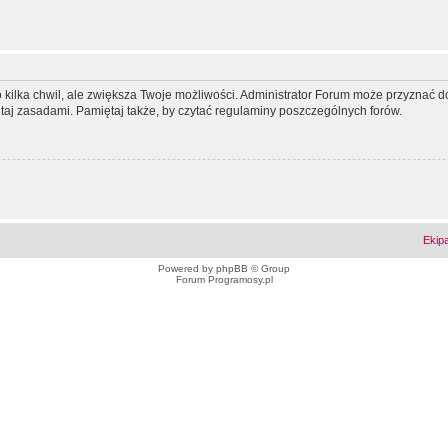
ko kilka chwil, ale zwiększa Twoje możliwości. Administrator Forum może przyzna
tutaj zasadami. Pamiętaj także, by czytać regulaminy poszczególnych forów.
Ekip
Powered by
phpBB
© Group
Forum Programosy.pl