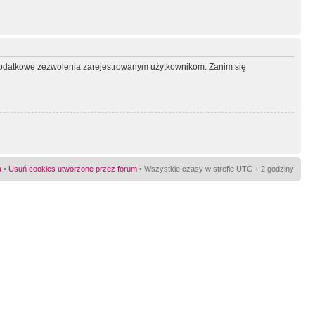
ć dodatkowe zezwolenia zarejestrowanym użytkownikom. Zanim się
a
•
Usuń cookies utworzone przez forum
• Wszystkie czasy w strefie UTC + 2 godziny