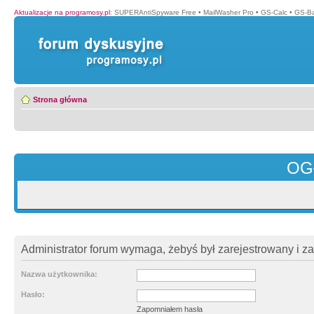
Aktualizacje na programosy.pl
:
SUPERAntiSpyware Free
•
MailWasher Pro
•
GS-Calc
•
GS-B
Strona główna
OG
Administrator forum wymaga, żebyś był zarejestrowany i z
Nazwa użytkownika:
Hasło:
Zapomniałem hasła