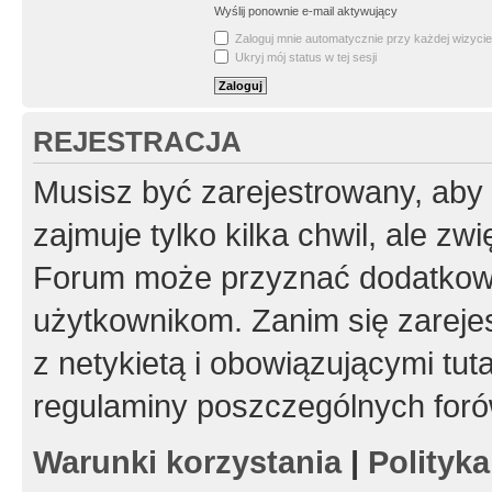
Wyślij ponownie e-mail aktywujący
Zaloguj mnie automatycznie przy każdej wizycie
Ukryj mój status w tej sesji
REJESTRACJA
Musisz być zarejestrowany, aby
zajmuje tylko kilka chwil, ale z
Forum może przyznać dodatkow
użytkownikom. Zanim się zarejes
z netykietą i obowiązującymi tut
regulaminy poszczególnych foró
Warunki korzystania
|
Polityk