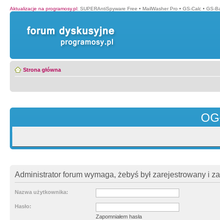
Aktualizacje na programosy.pl
:
SUPERAntiSpyware Free
•
MailWasher Pro
•
GS-Calc
•
GS-B
Strona główna
OG
Administrator forum wymaga, żebyś był zarejestrowany i z
Nazwa użytkownika:
Hasło:
Zapomniałem hasła