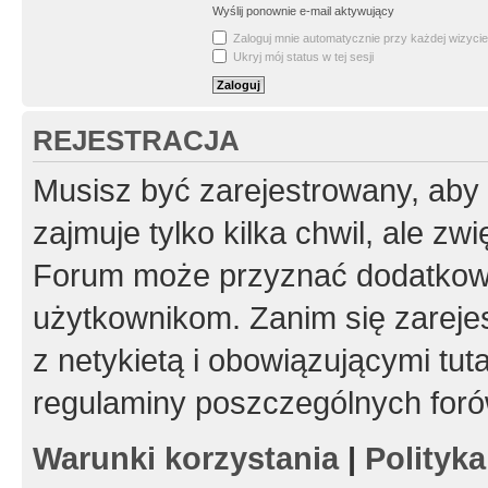
Wyślij ponownie e-mail aktywujący
Zaloguj mnie automatycznie przy każdej wizycie
Ukryj mój status w tej sesji
REJESTRACJA
Musisz być zarejestrowany, aby
zajmuje tylko kilka chwil, ale z
Forum może przyznać dodatkow
użytkownikom. Zanim się zarejes
z netykietą i obowiązującymi tut
regulaminy poszczególnych foró
Warunki korzystania
|
Polityk