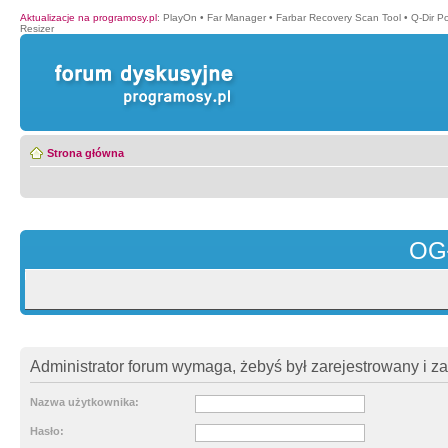
Aktualizacje na programosy.pl
:
PlayOn
•
Far Manager
•
Farbar Recovery Scan Tool
•
Q-Dir P
Resizer
Strona główna
OG
Administrator forum wymaga, żebyś był zarejestrowany i z
Nazwa użytkownika:
Hasło: