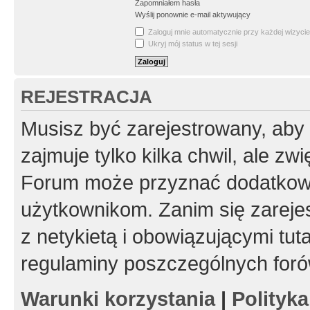
Zapomniałem hasła
Wyślij ponownie e-mail aktywujący
Zaloguj mnie automatycznie przy każdej wizycie
Ukryj mój status w tej sesji
REJESTRACJA
Musisz być zarejestrowany, aby
zajmuje tylko kilka chwil, ale z
Forum może przyznać dodatkow
użytkownikom. Zanim się zarejes
z netykietą i obowiązującymi tut
regulaminy poszczególnych foró
Warunki korzystania
|
Polityk