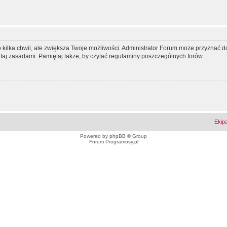
ko kilka chwil, ale zwiększa Twoje możliwości. Administrator Forum może przyzna
tutaj zasadami. Pamiętaj także, by czytać regulaminy poszczególnych forów.
Ekip
Powered by
phpBB
© Group
Forum Programosy.pl