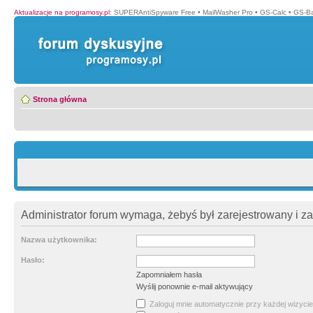
Aktualizacje na programosy.pl
:
SUPERAntiSpyware Free
•
MailWasher Pro
•
GS-Calc
•
GS-B
Strona główna
Administrator forum wymaga, żebyś był zarejestrowany i z
Nazwa użytkownika:
Hasło:
Zapomniałem hasła
Wyślij ponownie e-mail aktywujący
Zaloguj mnie automatycznie przy każdej wizycie