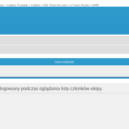
ase
•
Calibre Portable
•
Calibre
•
360 Total Security
•
n-Track Studio
•
AIMP
OGŁOSZENIE:
alogowany podczas oglądania listy członków ekipy.