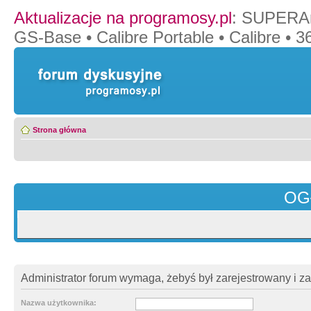
Aktualizacje na programosy.pl
:
SUPERAn
GS-Base
•
Calibre Portable
•
Calibre
•
36
Strona główna
OG
Administrator forum wymaga, żebyś był zarejestrowany i z
Nazwa użytkownika: