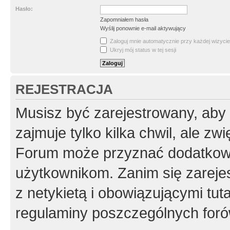
Hasło:
Zapomniałem hasła
Wyślij ponownie e-mail aktywujący
Zaloguj mnie automatycznie przy każdej wizycie
Ukryj mój status w tej sesji
REJESTRACJA
Musisz być zarejestrowany, aby
zajmuje tylko kilka chwil, ale z
Forum może przyznać dodatkow
użytkownikom. Zanim się zarejes
z netykietą i obowiązującymi tut
regulaminy poszczególnych foró