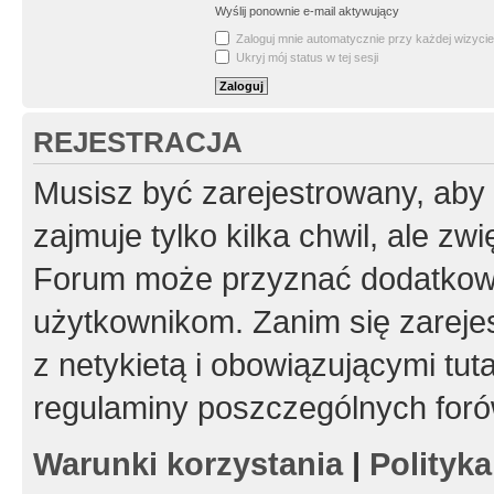
Wyślij ponownie e-mail aktywujący
Zaloguj mnie automatycznie przy każdej wizycie
Ukryj mój status w tej sesji
REJESTRACJA
Musisz być zarejestrowany, aby
zajmuje tylko kilka chwil, ale z
Forum może przyznać dodatkow
użytkownikom. Zanim się zarejes
z netykietą i obowiązującymi tut
regulaminy poszczególnych foró
Warunki korzystania
|
Polityk