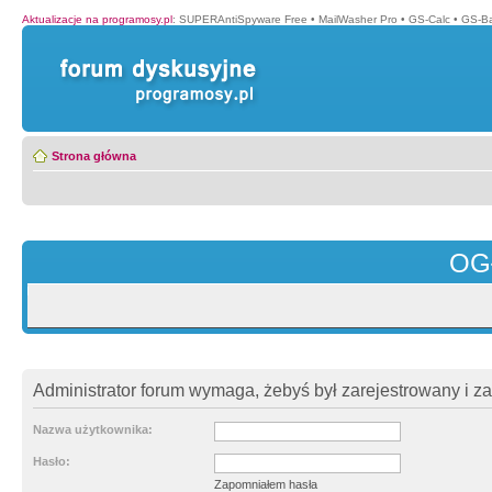
Aktualizacje na programosy.pl
:
SUPERAntiSpyware Free
•
MailWasher Pro
•
GS-Calc
•
GS-B
Strona główna
OG
Administrator forum wymaga, żebyś był zarejestrowany i z
Nazwa użytkownika:
Hasło:
Zapomniałem hasła