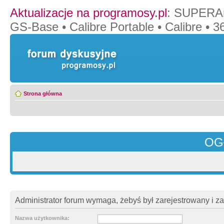
Aktualizacje na programosy.pl
:
SUPERAn
GS-Base
•
Calibre Portable
•
Calibre
•
36
Strona główna
OG
Administrator forum wymaga, żebyś był zarejestrowany i z
Nazwa użytkownika: