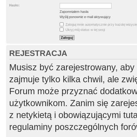
Hasło:
Zapomniałem hasła
Wyślij ponownie e-mail aktywujący
Zaloguj mnie automatycznie przy każdej wizycie
Ukryj mój status w tej sesji
REJESTRACJA
Musisz być zarejestrowany, aby
zajmuje tylko kilka chwil, ale z
Forum może przyznać dodatkow
użytkownikom. Zanim się zarejes
z netykietą i obowiązującymi tut
regulaminy poszczególnych foró