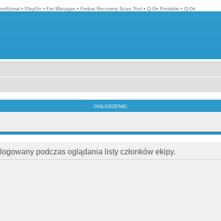
emSzmal
•
PlayOn
•
Far Manager
•
Farbar Recovery Scan Tool
•
Q-Dir Portable
•
Q-Dir
OGŁOSZENIE:
alogowany podczas oglądania listy członków ekipy.