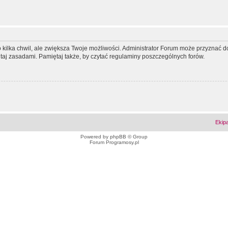
ko kilka chwil, ale zwiększa Twoje możliwości. Administrator Forum może przyzna
tutaj zasadami. Pamiętaj także, by czytać regulaminy poszczególnych forów.
Ekip
Powered by
phpBB
© Group
Forum Programosy.pl