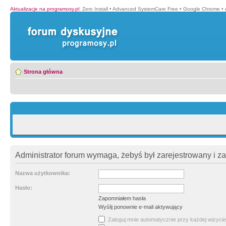
Aktualizacje na programosy.pl
:
Zero Install
•
Advanced SystemCare Free
•
Google Chrome
•
Strona główna
Administrator forum wymaga, żebyś był zarejestrowany i z
Nazwa użytkownika:
Hasło:
Zapomniałem hasła
Wyślij ponownie e-mail aktywujący
Zaloguj mnie automatycznie przy każdej wizycie