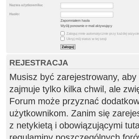
Nazwa użytkownika:
Hasło:
Zapomniałem hasła
Wyślij ponownie e-mail aktywujący
Zaloguj mnie automatycznie przy każdej wizycie
Ukryj mój status w tej sesji
REJESTRACJA
Musisz być zarejestrowany, aby
zajmuje tylko kilka chwil, ale z
Forum może przyznać dodatkow
użytkownikom. Zanim się zarejes
z netykietą i obowiązującymi tut
regulaminy poszczególnych foró