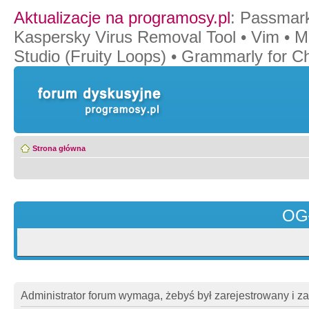
Aktualizacje na programosy.pl
:
Passmar
Kaspersky Virus Removal Tool
•
Vim
•
M
Studio (Fruity Loops)
•
Grammarly for C
Strona główna
OG
Administrator forum wymaga, żebyś był zarejestrowany i z