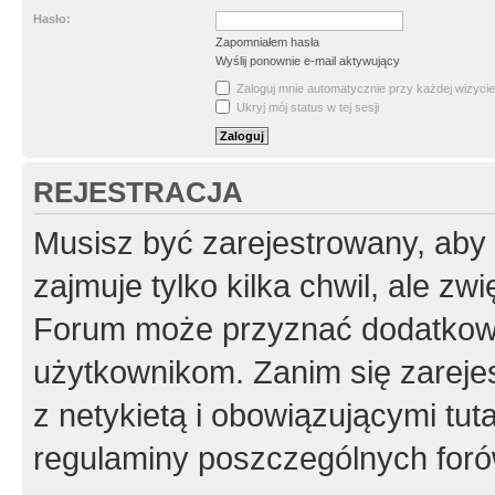
Hasło:
Zapomniałem hasła
Wyślij ponownie e-mail aktywujący
Zaloguj mnie automatycznie przy każdej wizycie
Ukryj mój status w tej sesji
REJESTRACJA
Musisz być zarejestrowany, aby
zajmuje tylko kilka chwil, ale z
Forum może przyznać dodatkow
użytkownikom. Zanim się zarejes
z netykietą i obowiązującymi tut
regulaminy poszczególnych foró