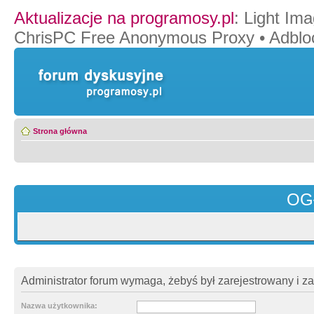
Aktualizacje na programosy.pl
:
Light Ima
ChrisPC Free Anonymous Proxy
•
Adblo
Strona główna
OG
Administrator forum wymaga, żebyś był zarejestrowany i z
Nazwa użytkownika: