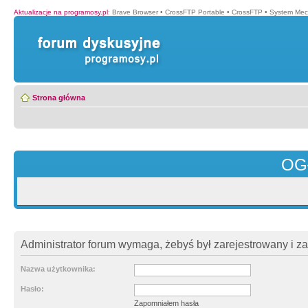
Aktualizacje na programosy.pl
:
Brave Browser
•
CrossFTP Portable
•
CrossFTP
•
System Mec
Strona główna
OG
Administrator forum wymaga, żebyś był zarejestrowany i z
Nazwa użytkownika:
Hasło:
Zapomniałem hasła