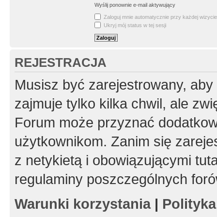
Wyślij ponownie e-mail aktywujący
Zaloguj mnie automatycznie przy każdej wizycie
Ukryj mój status w tej sesji
REJESTRACJA
Musisz być zarejestrowany, aby
zajmuje tylko kilka chwil, ale z
Forum może przyznać dodatkow
użytkownikom. Zanim się zarejes
z netykietą i obowiązującymi tut
regulaminy poszczególnych foró
Warunki korzystania
|
Polityk