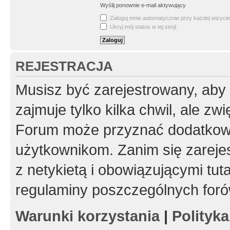
Wyślij ponownie e-mail aktywujący
Zaloguj mnie automatycznie przy każdej wizycie
Ukryj mój status w tej sesji
REJESTRACJA
Musisz być zarejestrowany, aby
zajmuje tylko kilka chwil, ale z
Forum może przyznać dodatkow
użytkownikom. Zanim się zarejes
z netykietą i obowiązującymi tut
regulaminy poszczególnych foró
Warunki korzystania
|
Polityk