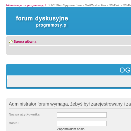
Aktualizacje na programosy.pl
:
SUPERAntiSpyware Free
•
MailWasher Pro
•
GS-Calc
•
GS-B
Strona główna
OG
Administrator forum wymaga, żebyś był zarejestrowany i z
Nazwa użytkownika:
Hasło:
Zapomniałem hasła