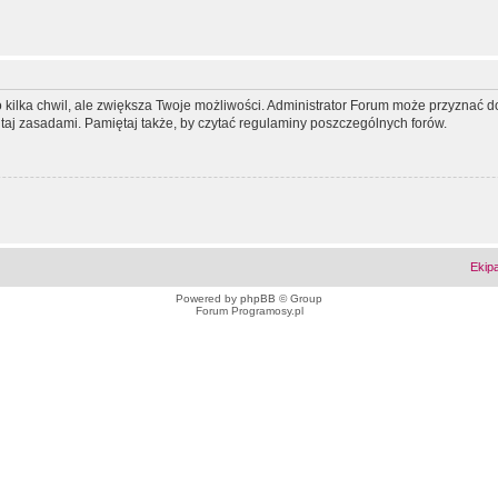
ko kilka chwil, ale zwiększa Twoje możliwości. Administrator Forum może przyzna
tutaj zasadami. Pamiętaj także, by czytać regulaminy poszczególnych forów.
Ekip
Powered by
phpBB
© Group
Forum Programosy.pl