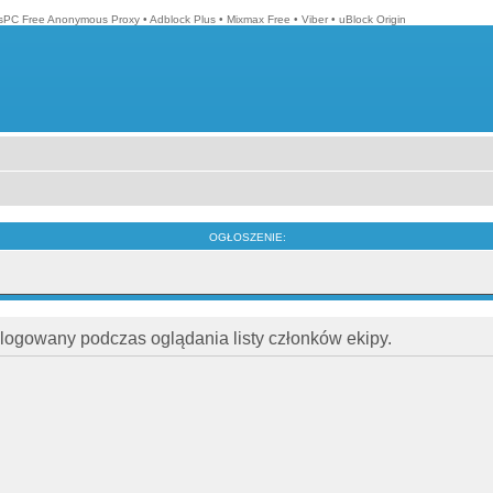
isPC Free Anonymous Proxy
•
Adblock Plus
•
Mixmax Free
•
Viber
•
uBlock Origin
OGŁOSZENIE:
alogowany podczas oglądania listy członków ekipy.