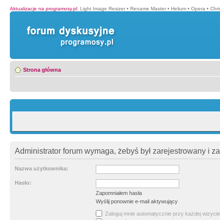
Aktualizacje na programosy.pl
:
Light Image Resizer
•
Rename Master
•
Helium
•
Opera
•
Chr
Strona główna
Administrator forum wymaga, żebyś był zarejestrowany i z
Nazwa użytkownika:
Hasło:
Zapomniałem hasła
Wyślij ponownie e-mail aktywujący
Zaloguj mnie automatycznie przy każdej wizycie