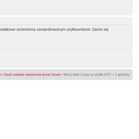
ć dodatkowe zezwolenia zarejestrowanym użytkownikom. Zanim się
a
•
Usuń cookies utworzone przez forum
• Wszystkie czasy w strefie UTC + 2 godziny